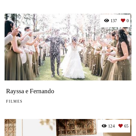
137
0
Rayssa e Fernando
FILMES
124
65