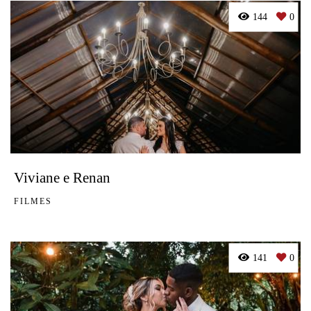
144
0
Viviane e Renan
FILMES
141
0