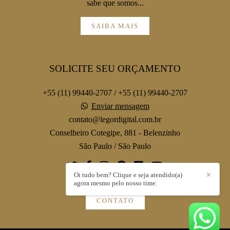
sabe que somos...
SAIBA MAIS
SOLICITE SEU ORÇAMENTO
+55 (11) 99440-2707 / +55 (11) 99440-2707
Enviar mensagem
contato@legordigital.com.br
Conselheiro Cotegipe, 881 - Belenzinho
São Paulo / São Paulo
Oi tudo bem? Clique e seja atendido(a)
✕
agora mesmo pelo nosso time.
CONTATO