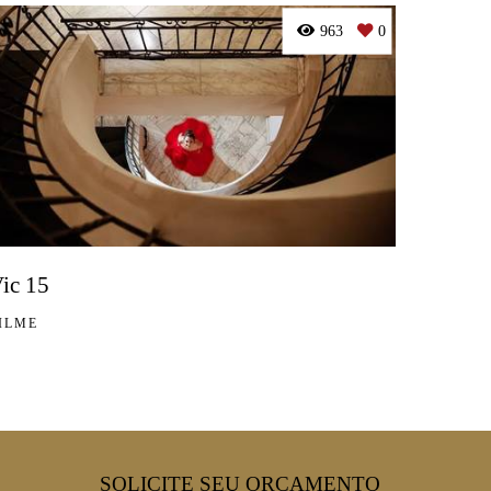
963
0
ic 15
ILME
SOLICITE SEU ORÇAMENTO