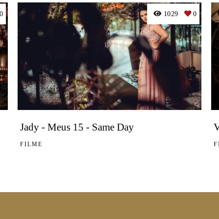
0
1029
0
Jady - Meus 15 - Same Day
V
FILME
F