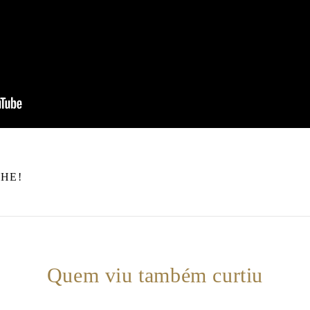
HE!
Quem viu também curtiu