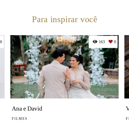
Para inspirar você
0
163
0
Ana e David
V
FILMES
F