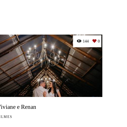
144
0
iviane e Renan
ILMES