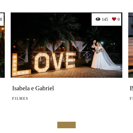
0
145
0
Isabela e Gabriel
B
FILMES
F