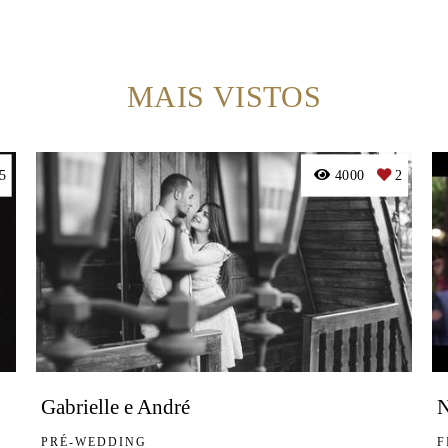
MAIS VISTOS
5
4000
2
Gabrielle e André
N
PRÉ-WEDDING
F