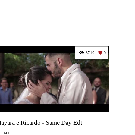
3719
0
ayara e Ricardo - Same Day Edt
ILMES