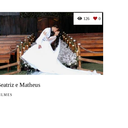
126
0
eatriz e Matheus
ILMES