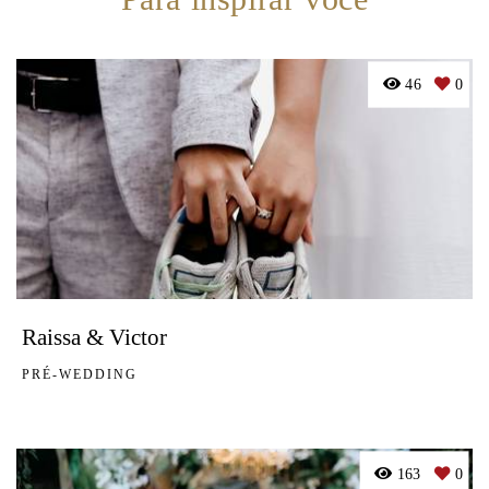
46
0
Raissa & Victor
PRÉ-WEDDING
163
0