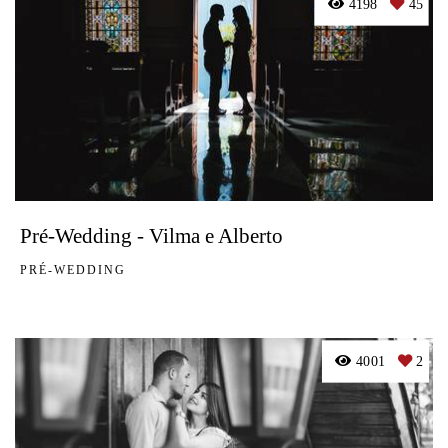
4198
45
Pré-Wedding - Vilma e Alberto
PRÉ-WEDDING
4001
2