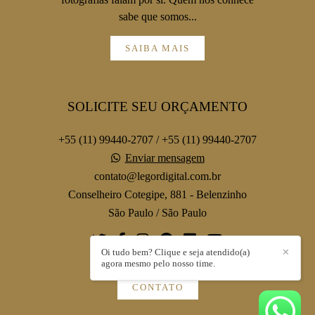
sabe que somos...
SAIBA MAIS
SOLICITE SEU ORÇAMENTO
+55 (11) 99440-2707 / +55 (11) 99440-2707
Enviar mensagem
contato@legordigital.com.br
Conselheiro Cotegipe, 881 - Belenzinho
São Paulo / São Paulo
Oi tudo bem? Clique e seja atendido(a)
✕
agora mesmo pelo nosso time.
CONTATO