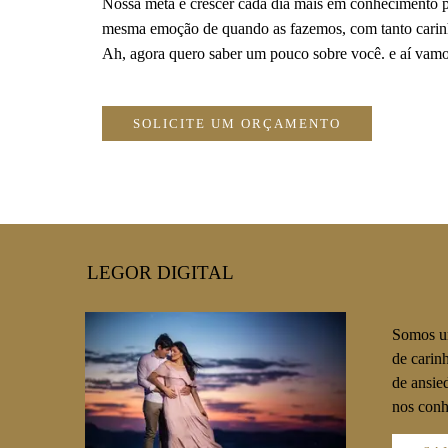
Nossa meta é crescer cada dia mais em conhecimento p
mesma emoção de quando as fazemos, com tanto carin
Ah, agora quero saber um pouco sobre você. e aí vamo
SOLICITE UM ORÇAMENTO
LEGOR DIGITAL
Somos um
de carin
de ansie
nos conh