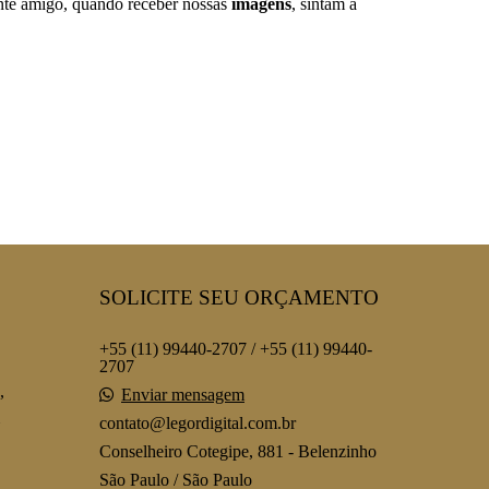
ente amigo, quando receber nossas
imagens
, sintam a
SOLICITE SEU ORÇAMENTO
+55 (11) 99440-2707 / +55 (11) 99440-
2707
,
Enviar mensagem
contato@legordigital.com.br
Conselheiro Cotegipe, 881 - Belenzinho
São Paulo / São Paulo