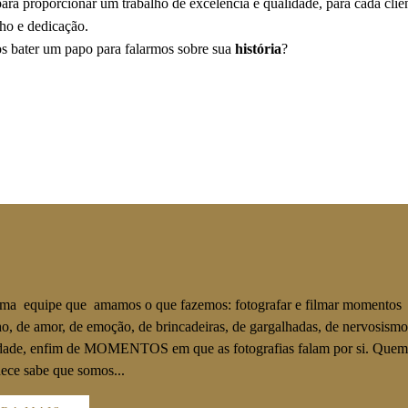
ara proporcionar um trabalho de excelência e qualidade, para cada cli
ho e dedicação.
s bater um papo para falarmos sobre sua
história
?
a equipe que amamos o que fazemos: fotografar e filmar momentos
ho, de amor, de emoção, de brincadeiras, de gargalhadas, de nervosismo
dade, enfim de MOMENTOS em que as fotografias falam por si. Quem
ece sabe que somos...