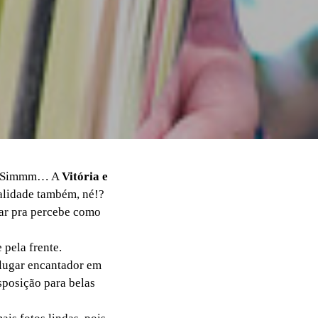
s.. Simmm… A
Vitória e
alidade também, né!?
 dar pra percebe como
 pela frente.
 lugar encantador em
sposição para belas