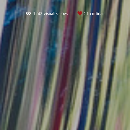
1242
visualizações
51
curtidas