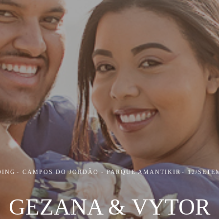
DING
CAMPOS DO JORDÃO - PARQUE AMANTIKIR
12/SETE
GEZANA & VYTOR