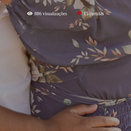
886
visualizações
15
curtidas