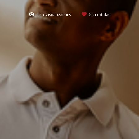
125
visualizações
65
curtidas