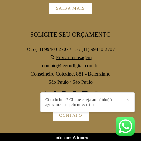
SAIBA MAIS
SOLICITE SEU ORÇAMENTO
+55 (11) 99440-2707 / +55 (11) 99440-2707
Enviar mensagem
contato@legordigital.com.br
Conselheiro Cotegipe, 881 - Belenzinho
São Paulo / São Paulo
Oi tudo bem? Clique e seja atendido(a)
✕
agora mesmo pelo nosso time.
CONTATO
Feito com
Alboom