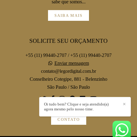
sabe que somos...
SAIBA MAIS
SOLICITE SEU ORÇAMENTO
+55 (11) 99440-2707 / +55 (11) 99440-2707
Enviar mensagem
contato@legordigital.com.br
Conselheiro Cotegipe, 881 - Belenzinho
São Paulo / São Paulo
Oi tudo bem? Clique e seja atendido(a)
✕
agora mesmo pelo nosso time.
CONTATO