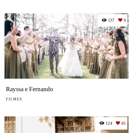
137
0
Rayssa e Fernando
FILMES
124
65