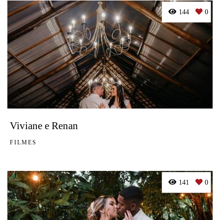
144
0
Viviane e Renan
FILMES
141
0