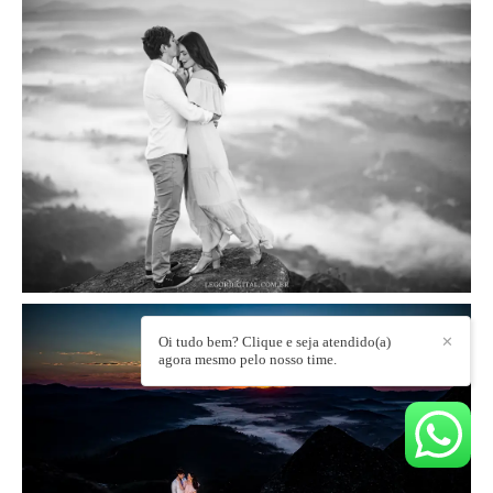
Oi tudo bem? Clique e seja atendido(a)
✕
agora mesmo pelo nosso time.