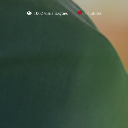
1062
visualizações
7
curtidas